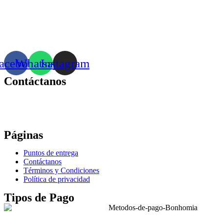
acebook
Whatsapp
Instagram
Contáctanos
Correo:
bonhomia_mask@hotmail.com
WhatsApp: +52 771 351 2050
Páginas
Puntos de entrega
Contáctanos
Términos y Condiciones
Política de privacidad
Tipos de Pago