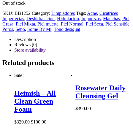
Out of stock
SKU:
BB1252
Category:
Limpiadores
Tags:
Acne
,
Cicatrices
Imperfectas
,
Deshidratación
,
Hidratacion
,
Impurezas
,
Manchas
,
Piel
Grasa
,
Piel Mixta
,
Piel muerta
,
Piel Normal
,
Piel Seca
,
Piel Sensible
,
Poros
,
Sebo
,
Some By Mi
,
Tono desigual
Description
Reviews (0)
Store availability
Related products
Sale!
Rosewater Daily
Heimish – All
Cleansing Gel
Clean Green
Foam
$
390.00
$
320.00
$
100.00