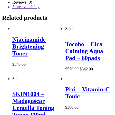
Reviews (0)
Store availability
Related products
Sale!
Niacinamide
Tocobo – Cica
Brightening
Calming Aqua
Toner
Pad – 60pads
$
540.00
$
570.00
$
342.00
Sale!
Pixi – Vitamin-C
SKIN1004 –
Tonic
Madagascar
Centella Toning
$
380.00
Toner 210ml