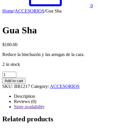
0
Home
/
ACCESORIOS
/
Gua Sha
Gua Sha
$
100.00
Reduce la hinchazón y las arrugas de la cara.
2 in stock
Gua
Sha
Add to cart
quantity
SKU:
BB1217
Category:
ACCESORIOS
Description
Reviews (0)
Store availability
Related products