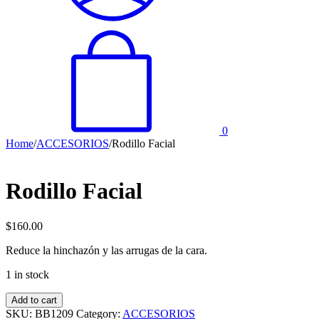
0
Home
/
ACCESORIOS
/
Rodillo Facial
Rodillo Facial
$
160.00
Reduce la hinchazón y las arrugas de la cara.
1 in stock
Rodillo
Add to cart
Facial
SKU:
BB1209
Category:
ACCESORIOS