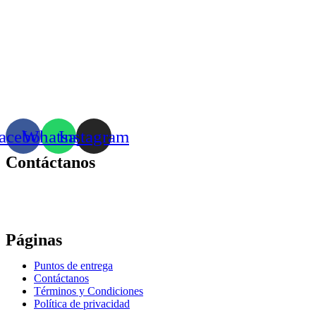
acebook
Whatsapp
Instagram
Contáctanos
Correo:
bonhomia_mask@hotmail.com
WhatsApp: +52 771 351 2050
Páginas
Puntos de entrega
Contáctanos
Términos y Condiciones
Política de privacidad