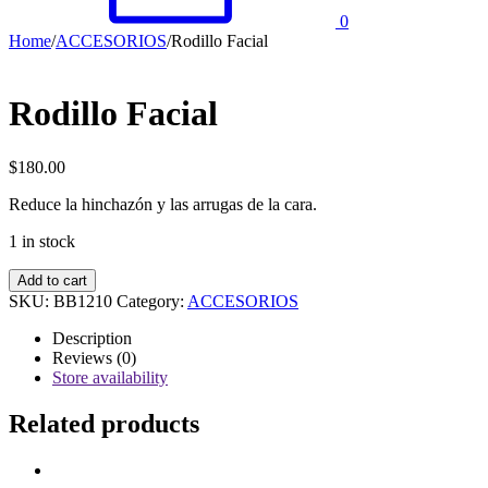
0
Home
/
ACCESORIOS
/
Rodillo Facial
Rodillo Facial
$
180.00
Reduce la hinchazón y las arrugas de la cara.
1 in stock
Rodillo
Add to cart
Facial
SKU:
BB1210
Category:
ACCESORIOS
quantity
Description
Reviews (0)
Store availability
Related products