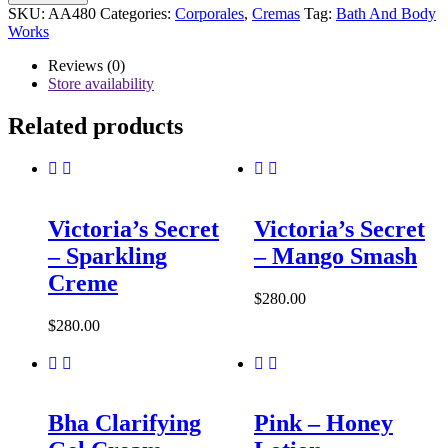
&
SKU:
AA480
Categories:
Corporales
,
Cremas
Tag:
Bath And Body
Body
Works
Works
–
Reviews (0)
Wrapped
Store availability
in
Vanilla
Related products
quantity
Victoria’s Secret
Victoria’s Secret
– Sparkling
– Mango Smash
Creme
$
280.00
$
280.00
Bha Clarifying
Pink – Honey