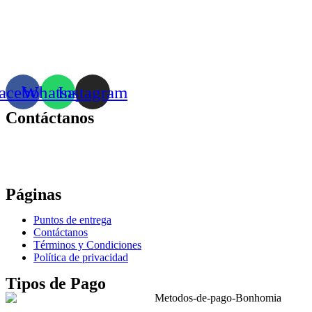
acebook
Whatsapp
Instagram
Contáctanos
Correo:
bonhomia_mask@hotmail.com
WhatsApp: +52 771 351 2050
Páginas
Puntos de entrega
Contáctanos
Términos y Condiciones
Política de privacidad
Tipos de Pago