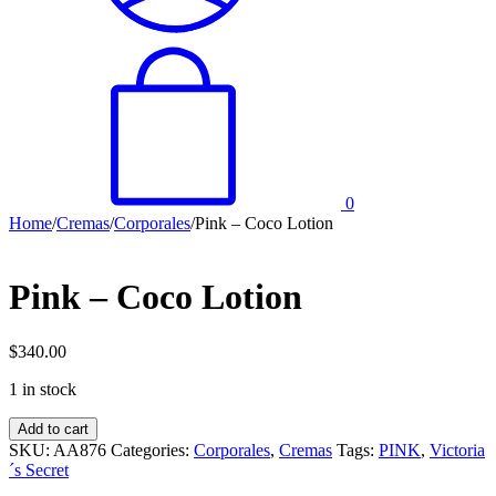
0
Home
/
Cremas
/
Corporales
/
Pink – Coco Lotion
Pink – Coco Lotion
$
340.00
1 in stock
Pink
Add to cart
-
SKU:
AA876
Categories:
Corporales
,
Cremas
Tags:
PINK
,
Victoria
Coco
´s Secret
Lotion