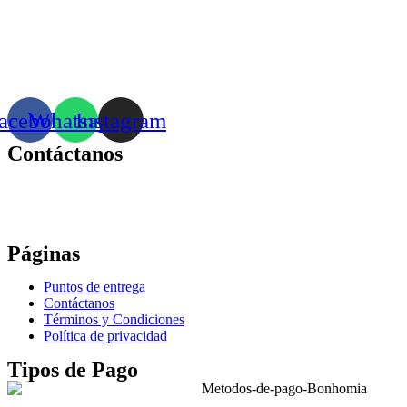
acebook
Whatsapp
Instagram
Contáctanos
Correo:
bonhomia_mask@hotmail.com
WhatsApp: +52 771 351 2050
Páginas
Puntos de entrega
Contáctanos
Términos y Condiciones
Política de privacidad
Tipos de Pago