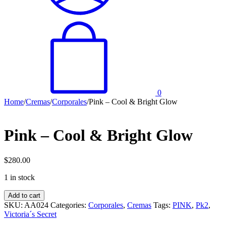
0
Home
/
Cremas
/
Corporales
/
Pink – Cool & Bright Glow
Pink – Cool & Bright Glow
$
280.00
1 in stock
Pink
Add to cart
-
SKU:
AA024
Categories:
Corporales
,
Cremas
Tags:
PINK
,
Pk2
,
Cool
Victoria´s Secret
&