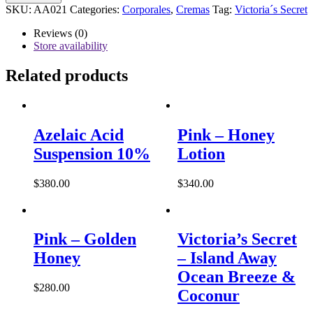
Secret
SKU:
AA021
Categories:
Corporales
,
Cremas
Tag:
Victoria´s Secret
–
Cucumber
Reviews (0)
&
Store availability
Green
Tea
Related products
quantity
Azelaic Acid
Pink – Honey
Suspension 10%
Lotion
$
380.00
$
340.00
Pink – Golden
Victoria’s Secret
Honey
– Island Away
Ocean Breeze &
$
280.00
Coconur