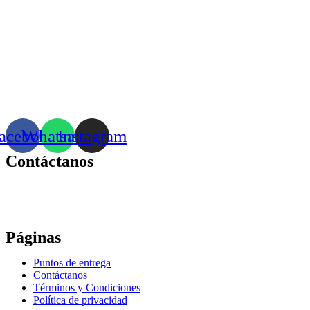
acebook
Whatsapp
Instagram
Contáctanos
Correo:
bonhomia_mask@hotmail.com
WhatsApp: +52 771 351 2050
Páginas
Puntos de entrega
Contáctanos
Términos y Condiciones
Política de privacidad