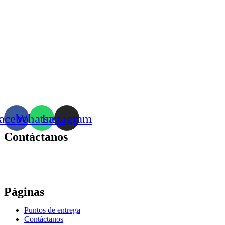
acebook
Whatsapp
Instagram
Contáctanos
Correo:
bonhomia_mask@hotmail.com
WhatsApp: +52 771 351 2050
Páginas
Puntos de entrega
Contáctanos