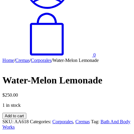
0
Home
/
Cremas
/
Corporales
/
Water-Melon Lemonade
Water-Melon Lemonade
$
250.00
1 in stock
Water-
Add to cart
Melon
SKU:
AA618
Categories:
Corporales
,
Cremas
Tag:
Bath And Body
Lemonade
Works
quantity