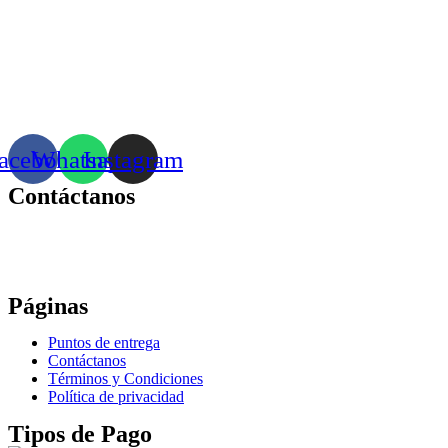
acebook
Whatsapp
Instagram
Contáctanos
Correo:
bonhomia_mask@hotmail.com
WhatsApp: +52 771 351 2050
Páginas
Puntos de entrega
Contáctanos
Términos y Condiciones
Política de privacidad
Tipos de Pago