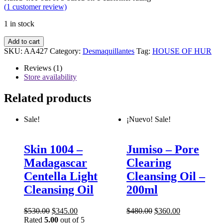
(
1
customer review)
1 in stock
House
Add to cart
Of
SKU:
AA427
Category:
Desmaquillantes
Tag:
HOUSE OF HUR
Hur
-
Reviews (1)
Midnight
Store availability
Soothing
Cleansing
Related products
Balm
-
Sale!
¡Nuevo!
Sale!
50ml
quantity
Skin 1004 –
Jumiso – Pore
Madagascar
Clearing
Centella Light
Cleansing Oil –
Cleansing Oil
200ml
$
530.00
$
345.00
$
480.00
$
360.00
Rated
5.00
out of 5