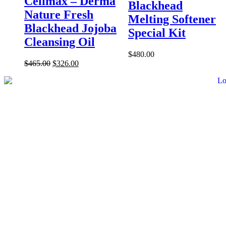
Celimax – Derma
Blackhead
Nature Fresh
Melting Softener
Blackhead Jojoba
Special Kit
Cleansing Oil
$
480.00
$
465.00
$
326.00