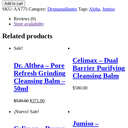
Jumiso
Add to cart
-
SKU:
AA775
Category:
Desmaquillantes
Tags:
Aloha
,
Jumiso
Pore
Clearing
Reviews (0)
Cleansing
Store availability
Oil
-
Related products
200ml
quantity
Sale!
Celimax – Dual
Dr. Althea – Pore
Barrier Purifying
Refresh Grinding
Cleansing Balm
Cleansing Balm –
50ml
$
580.00
$
530.00
$
371.00
¡Nuevo!
Sale!
Jumiso –