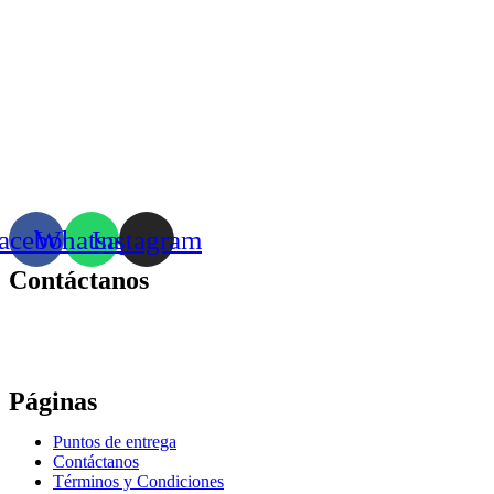
acebook
Whatsapp
Instagram
Contáctanos
Correo:
bonhomia_mask@hotmail.com
WhatsApp: +52 771 351 2050
Páginas
Puntos de entrega
Contáctanos
Términos y Condiciones