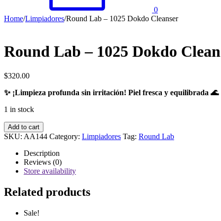
0
Home
/
Limpiadores
/
Round Lab – 1025 Dokdo Cleanser
Round Lab – 1025 Dokdo Clean
$
320.00
✨ ¡Limpieza profunda sin irritación! Piel fresca y equilibrada 🌊
1 in stock
Round
Add to cart
Lab
SKU:
AA144
Category:
Limpiadores
Tag:
Round Lab
-
1025
Description
Dokdo
Reviews (0)
Cleanser
Store availability
quantity
Related products
Sale!