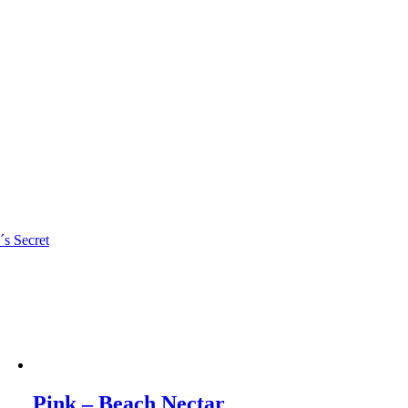
´s Secret
Pink – Beach Nectar