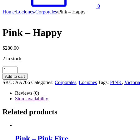
0
Home
/
Lociones
/
Corporales
/
Pink – Happy
Pink – Happy
$
280.00
2 in stock
Pink
-
Add to cart
Happy
SKU:
AA706
Categories:
Corporales
,
Lociones
Tags:
PINK
,
Victoria
quantity
Reviews (0)
Store availability
Related products
Pink – Pink Fire