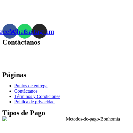
acebook
Whatsapp
Instagram
Contáctanos
Correo:
bonhomia_mask@hotmail.com
WhatsApp: +52 771 351 2050
Páginas
Puntos de entrega
Contáctanos
Términos y Condiciones
Política de privacidad
Tipos de Pago