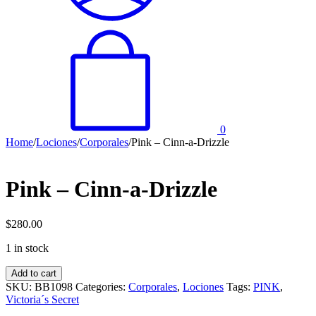
0
Home
/
Lociones
/
Corporales
/
Pink – Cinn-a-Drizzle
Pink – Cinn-a-Drizzle
$
280.00
1 in stock
Pink
Add to cart
-
SKU:
BB1098
Categories:
Corporales
,
Lociones
Tags:
PINK
,
Cinn-
Victoria´s Secret
a-