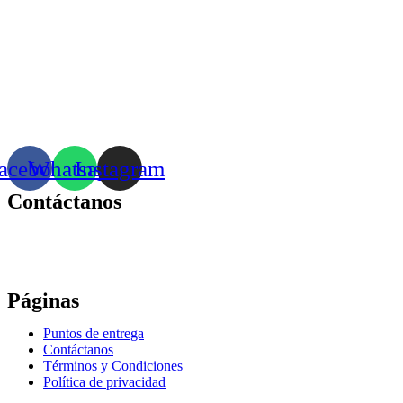
acebook
Whatsapp
Instagram
Contáctanos
Correo:
bonhomia_mask@hotmail.com
WhatsApp: +52 771 351 2050
Páginas
Puntos de entrega
Contáctanos
Términos y Condiciones
Política de privacidad