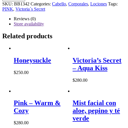
-
SKU:
BB1342
Categories:
Cabello
,
Corporales
,
Lociones
Tags:
Sugar
PINK
,
Victoria´s Secret
Plum
Limited-
Reviews (0)
Edition
Store availability
Hair
&
Related products
Body
Mist
quantity
Honeysuckle
Victoria’s Secret
– Aqua Kiss
$
250.00
$
280.00
Pink – Warm &
Mist facial con
Cozy
aloe, pepino y té
verde
$
280.00