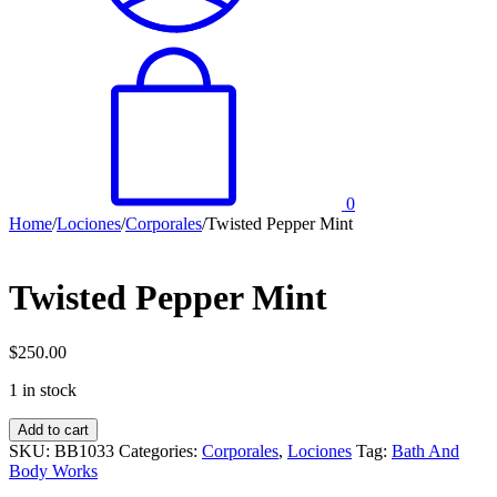
0
Home
/
Lociones
/
Corporales
/
Twisted Pepper Mint
Twisted Pepper Mint
$
250.00
1 in stock
Twisted
Add to cart
Pepper
SKU:
BB1033
Categories:
Corporales
,
Lociones
Tag:
Bath And
Mint
Body Works
quantity