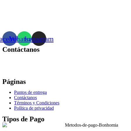
acebook
Whatsapp
Instagram
Contáctanos
Correo:
bonhomia_mask@hotmail.com
WhatsApp: +52 771 351 2050
Páginas
Puntos de entrega
Contáctanos
Términos y Condiciones
Política de privacidad
Tipos de Pago