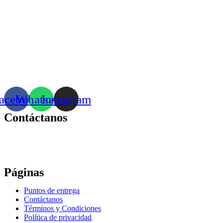
acebook
Whatsapp
Instagram
Contáctanos
Correo:
bonhomia_mask@hotmail.com
WhatsApp: +52 771 351 2050
Páginas
Puntos de entrega
Contáctanos
Términos y Condiciones
Política de privacidad