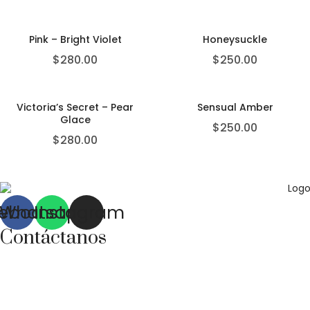
Pink – Bright Violet
Honeysuckle
$
280.00
$
250.00
Victoria’s Secret – Pear
Sensual Amber
Glace
$
250.00
$
280.00
ebook
Whatsapp
Instagram
Contáctanos
Correo:
bonhomia_mask@hotmail.com
WhatsApp: +52 771 351 2050