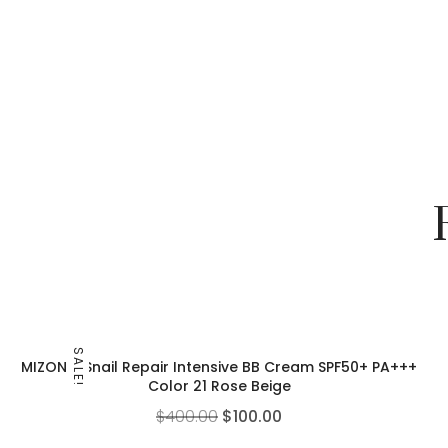
SALE!
MIZON – Snail Repair Intensive BB Cream SPF50+ PA+++
Color 21 Rose Beige
$
400.00
$
100.00