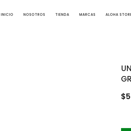
INICIO
NOSOTROS
TIENDA
MARCAS
ALOHA STOR
UN
GR
$
5