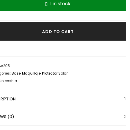
1 in stock
ADD TO CART
AA205
ories:
Base
,
Maquillaje
,
Protector Solar
Unleashia
RIPTION
EWS (0)