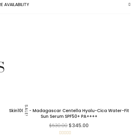
E AVAILABILITY
S
SALE!
Skin1004 – Madagascar Centella Hyalu-Cica Water-Fit
Sun Serum SPF50+ PA++++
$
530.00
$
345.00