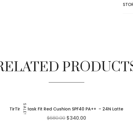
STOR
RELATED PRODUCT
SALE!
TirTir – Mask Fit Red Cushion SPF40 PA++ – 24N Latte
$
680.00
$
340.00