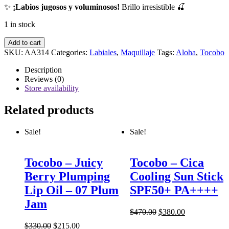
✨
¡Labios jugosos y voluminosos!
Brillo irresistible 🍒
1 in stock
Tocobo
Add to cart
-
SKU:
AA314
Categories:
Labiales
,
Maquillaje
Tags:
Aloha
,
Tocobo
Juicy
Berry
Description
Plumping
Reviews (0)
Lip
Store availability
Oil
-
Related products
03
Black
Sale!
Sale!
Cherry
quantity
Tocobo – Juicy
Tocobo – Cica
Berry Plumping
Cooling Sun Stick
Lip Oil – 07 Plum
SPF50+ PA++++
Jam
$
470.00
$
380.00
$
330.00
$
215.00