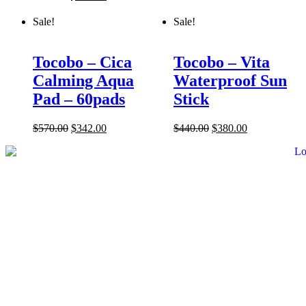
Sale!
Sale!
Tocobo – Cica
Tocobo – Vita
Calming Aqua
Waterproof Sun
Pad – 60pads
Stick
$
570.00
$
342.00
$
440.00
$
380.00