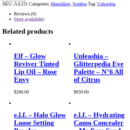
-
SKU:
AA331
Categories:
Maquillaje
,
Sombra
Tag:
Unleashia
Pretty
Easy
Reviews (0)
Glitter
Store availability
Stick
-
Related products
No.1
Thrilled
quantity
Elf – Glow
Unleashia –
Reviver Tinted
Glitterpedia Eye
Lip Oil – Rose
Palette – N°6 All
Envy
of Citrus
$
280.00
$
650.00
e.l.f. – Halo Glow
e.l.f. – Hydrating
Loose Setting
Camo Concealer