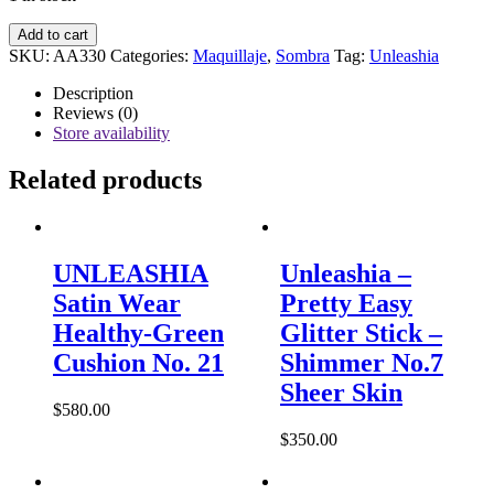
Unleashia
Add to cart
-
SKU:
AA330
Categories:
Maquillaje
,
Sombra
Tag:
Unleashia
Pretty
Easy
Description
Glitter
Reviews (0)
Stick
Store availability
-
Shimmer
Related products
No.8
Nudy
Morn
quantity
UNLEASHIA
Unleashia –
Satin Wear
Pretty Easy
Healthy-Green
Glitter Stick –
Cushion No. 21
Shimmer No.7
Sheer Skin
$
580.00
$
350.00