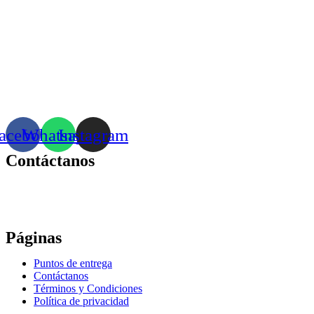
acebook
Whatsapp
Instagram
Contáctanos
Correo:
bonhomia_mask@hotmail.com
WhatsApp: +52 771 351 2050
Páginas
Puntos de entrega
Contáctanos
Términos y Condiciones
Política de privacidad