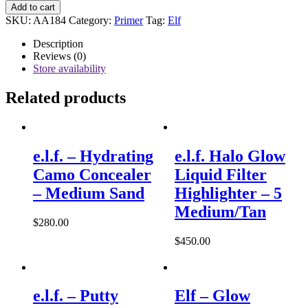
e.l.f.
Add to cart
-
SKU:
AA184
Category:
Primer
Tag:
Elf
Power
Grip
Description
Primer
Reviews (0)
-
Store availability
Clear
quantity
Related products
e.l.f. – Hydrating
e.l.f. Halo Glow
Camo Concealer
Liquid Filter
– Medium Sand
Highlighter – 5
Medium/Tan
$
280.00
$
450.00
e.l.f. – Putty
Elf – Glow