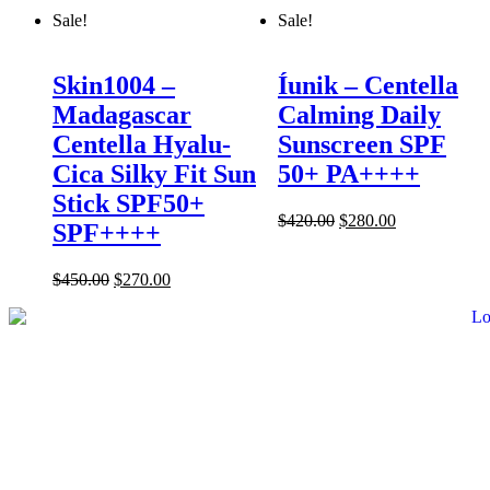
Sale!
Sale!
Skin1004 –
Íunik – Centella
Madagascar
Calming Daily
Centella Hyalu-
Sunscreen SPF
Cica Silky Fit Sun
50+ PA++++
Stick SPF50+
$
420.00
$
280.00
SPF++++
$
450.00
$
270.00