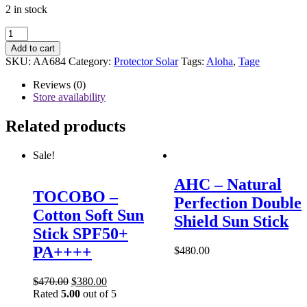
2 in stock
Tage
-
Add to cart
Cica-
SKU:
AA684
Category:
Protector Solar
Tags:
Aloha
,
Tage
Tree
Soothing
Reviews (0)
Daily
Store availability
Sun
Fluid
Related products
SPF50+
PA++++
Sale!
50ml
quantity
AHC – Natural
TOCOBO –
Perfection Double
Cotton Soft Sun
Shield Sun Stick
Stick SPF50+
PA++++
$
480.00
$
470.00
$
380.00
Rated
5.00
out of 5