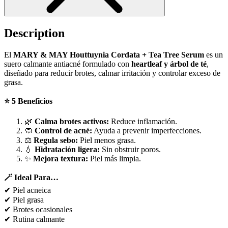
Description
El
MARY & MAY Houttuynia Cordata + Tea Tree Serum
es un
suero calmante antiacné formulado con
heartleaf y árbol de té
,
diseñado para reducir brotes, calmar irritación y controlar exceso de
grasa.
⭐ 5 Beneficios
🌿
Calma brotes activos:
Reduce inflamación.
🧼
Control de acné:
Ayuda a prevenir imperfecciones.
⚖️
Regula sebo:
Piel menos grasa.
💧
Hidratación ligera:
Sin obstruir poros.
✨
Mejora textura:
Piel más limpia.
🪄 Ideal Para…
✔ Piel acneica
✔ Piel grasa
✔ Brotes ocasionales
✔ Rutina calmante