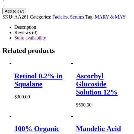
&
-
MAY
Add to cart
-
SKU:
AA261
Categories:
Faciales
,
Serums
Tag:
MARY & MAY
Houttuynia
Cordata
Description
+
Reviews (0)
Tea
Store availability
Tree
Serum
Related products
quantity
Retinol 0.2% in
Ascorbyl
Squalane
Glucoside
Solution 12%
$
300.00
$
500.00
100% Organic
Mandelic Acid