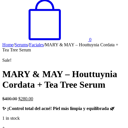
0
Home
/
Serums
/
Faciales
/
MARY & MAY – Houttuynia Cordata +
Tea Tree Serum
Sale!
MARY & MAY – Houttuynia
Cordata + Tea Tree Serum
$
400.00
$
280.00
✨ ¡Control total del acné! Piel más limpia y equilibrada 🌿
1 in stock
MARY
+