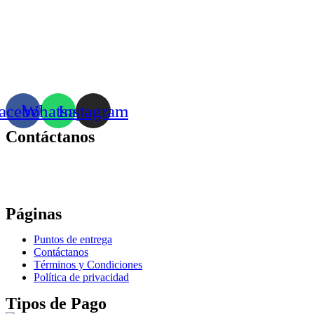
acebook
Whatsapp
Instagram
Contáctanos
Correo:
bonhomia_mask@hotmail.com
WhatsApp: +52 771 351 2050
Páginas
Puntos de entrega
Contáctanos
Términos y Condiciones
Política de privacidad
Tipos de Pago