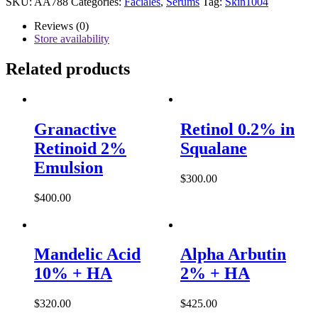
SKU:
AA788
Categories:
Faciales
,
Serums
Tag:
Skin1004
Reviews (0)
Store availability
Related products
Granactive
Retinol 0.2% in
Retinoid 2%
Squalane
Emulsion
$
300.00
$
400.00
Mandelic Acid
Alpha Arbutin
10% + HA
2% + HA
$
320.00
$
425.00