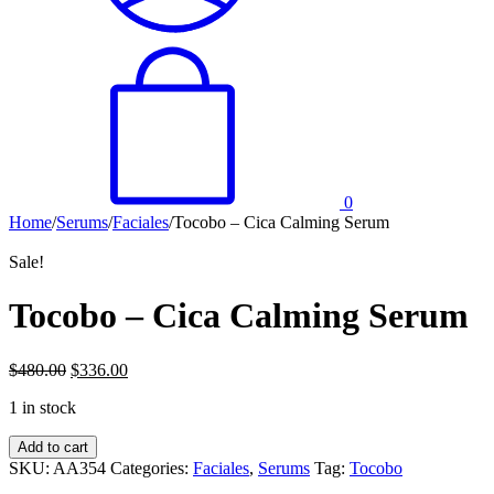
0
Home
/
Serums
/
Faciales
/
Tocobo – Cica Calming Serum
Sale!
Tocobo – Cica Calming Serum
$
480.00
$
336.00
1 in stock
Tocobo
Add to cart
-
SKU:
AA354
Categories:
Faciales
,
Serums
Tag:
Tocobo
Cica