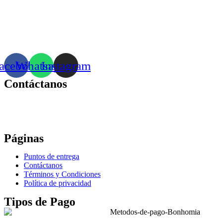
acebook
Whatsapp
Instagram
Contáctanos
Correo:
bonhomia_mask@hotmail.com
WhatsApp: +52 771 351 2050
Páginas
Puntos de entrega
Contáctanos
Términos y Condiciones
Política de privacidad
Tipos de Pago