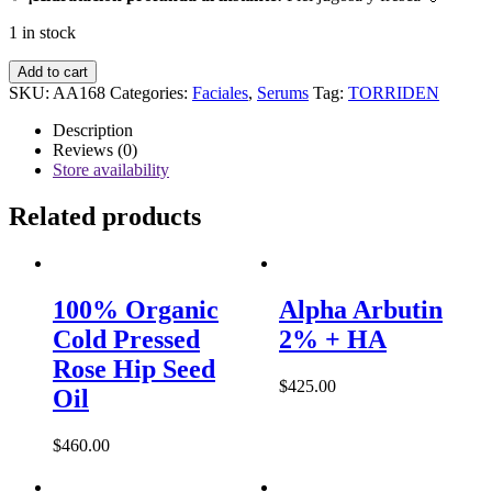
1 in stock
Torriden
Add to cart
-
SKU:
AA168
Categories:
Faciales
,
Serums
Tag:
TORRIDEN
Dive
In
Description
Low
Reviews (0)
Molecular
Store availability
Hyaluronic
Acid
Related products
Serum
quantity
100% Organic
Alpha Arbutin
Cold Pressed
2% + HA
Rose Hip Seed
$
425.00
Oil
$
460.00