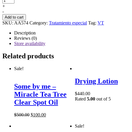
-
+
Pro-
-
Cica
Add to cart
Reedle
SKU:
AA574
Category:
Tratamiento especial
Tag:
VT
Shot
100
Description
Stick
Reviews (0)
Pouch
Store availability
-
1Pza
Related products
-
2ml
Sale!
quantity
Drying Lotion
Some by me –
Miracle Tea Tree
$
440.00
Rated
5.00
out of 5
Clear Spot Oil
$
500.00
$
100.00
Sale!