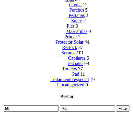
Crema
15
Parches
5
Pestañas
2
Suero
2
Pies
0
Mascarillas
0
Primer
7
Protector Solar
44
Restock
37
Serums
101
Capilares
5
Faciales
99
Tonicos
37
Pad
11
Tratamiento especial
19
Uncategorized
0
Precio
Min
Max
Filter
price
price