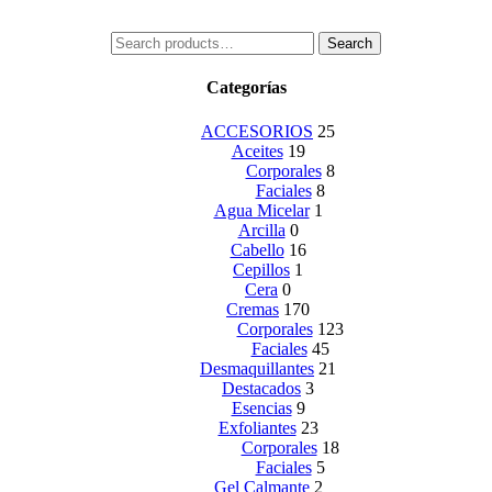
Search
Search
for:
Categorías
ACCESORIOS
25
Aceites
19
Corporales
8
Faciales
8
Agua Micelar
1
Arcilla
0
Cabello
16
Cepillos
1
Cera
0
Cremas
170
Corporales
123
Faciales
45
Desmaquillantes
21
Destacados
3
Esencias
9
Exfoliantes
23
Corporales
18
Faciales
5
Gel Calmante
2