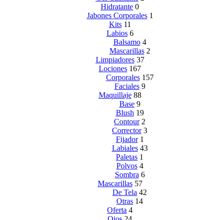
Hidratante
0
Jabones Corporales
1
Kits
11
Labios
6
Balsamo
4
Mascarillas
2
Limpiadores
37
Lociones
167
Corporales
157
Faciales
9
Maquillaje
88
Base
9
Blush
19
Contour
2
Corrector
3
Fijador
1
Labiales
43
Paletas
1
Polvos
4
Sombra
6
Mascarillas
57
De Tela
42
Otras
14
Oferta
4
Ojos
24