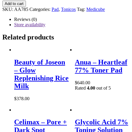
Medicube
Add to cart
-
SKU:
AA785
Categories:
Pad
,
Tonicos
Tag:
Medicube
Kojic
Acid
Reviews (0)
Turmeric
Store availability
Pad
-
Related products
160ml
(70pads)
quantity
Beauty of Joseon
Anua – Heartleaf
– Glow
77% Toner Pad
Replenishing Rice
$
640.00
Milk
Rated
4.00
out of 5
$
378.00
Celimax – Pore +
Glycolic Acid 7%
Dark Spot
Toning Solution