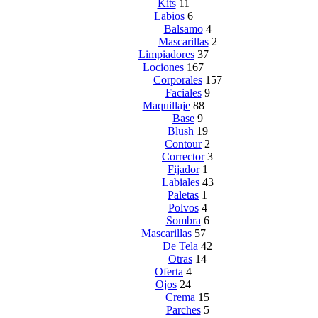
Kits
11
Labios
6
Balsamo
4
Mascarillas
2
Limpiadores
37
Lociones
167
Corporales
157
Faciales
9
Maquillaje
88
Base
9
Blush
19
Contour
2
Corrector
3
Fijador
1
Labiales
43
Paletas
1
Polvos
4
Sombra
6
Mascarillas
57
De Tela
42
Otras
14
Oferta
4
Ojos
24
Crema
15
Parches
5