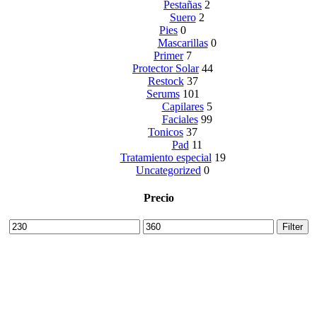
Pestañas
2
Suero
2
Pies
0
Mascarillas
0
Primer
7
Protector Solar
44
Restock
37
Serums
101
Capilares
5
Faciales
99
Tonicos
37
Pad
11
Tratamiento especial
19
Uncategorized
0
Precio
Min
Max
Filter
price
price