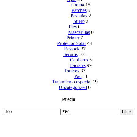
Crema
15
Parches
5
Pestañas
2
Suero
2
Pies
0
Mascarillas
0
Primer
7
Protector Solar
44
Restock
37
Serums
101
Capilares
5
Faciales
99
Tonicos
37
Pad
11
Tratamiento especial
19
Uncategorized
0
Precio
Min
Max
Filter
price
price