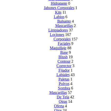
Hidratante
0
Jabones Corporales
1
Kits
11
Labios
6
Balsamo
4
Mascarillas
2
Limpiadores
37
Lociones
167
Corporales
157
Faciales
9
Maquillaje
88
Base
9
Blush
19
Contour
2
Corrector
3
Fijador
1
Labiales
43
Paletas
1
Polvos
4
Sombra
6
Mascarillas
57
De Tela
42
Otras
14
Oferta
4
Ojos
24