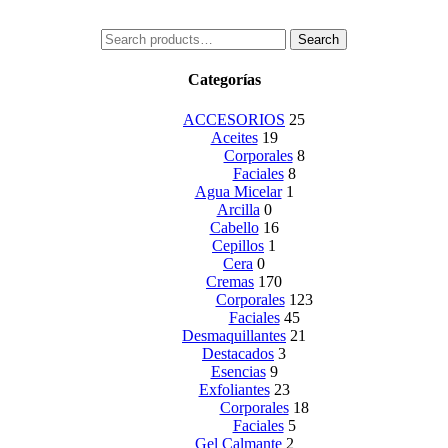
Search
Search
for:
Categorías
ACCESORIOS
25
Aceites
19
Corporales
8
Faciales
8
Agua Micelar
1
Arcilla
0
Cabello
16
Cepillos
1
Cera
0
Cremas
170
Corporales
123
Faciales
45
Desmaquillantes
21
Destacados
3
Esencias
9
Exfoliantes
23
Corporales
18
Faciales
5
Gel Calmante
2