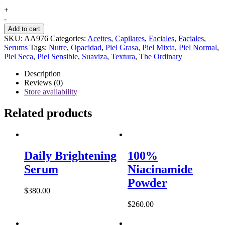
100%
+
Organic
-
Virgin
Add to cart
Chia
SKU:
AA976
Categories:
Aceites
,
Capilares
,
Faciales
,
Faciales
,
Seed
Serums
Tags:
Nutre
,
Opacidad
,
Piel Grasa
,
Piel Mixta
,
Piel Normal
,
Oil
Piel Seca
,
Piel Sensible
,
Suaviza
,
Textura
,
The Ordinary
quantity
Description
Reviews (0)
Store availability
Related products
Daily Brightening
100%
Serum
Niacinamide
Powder
$
380.00
$
260.00