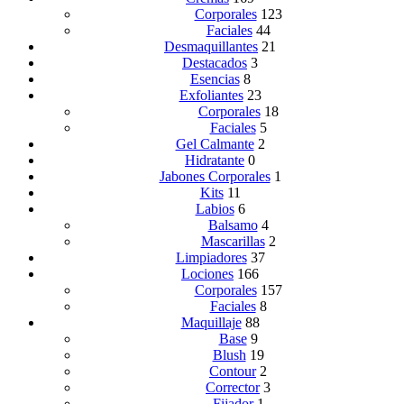
Corporales
123
Faciales
44
Desmaquillantes
21
Destacados
3
Esencias
8
Exfoliantes
23
Corporales
18
Faciales
5
Gel Calmante
2
Hidratante
0
Jabones Corporales
1
Kits
11
Labios
6
Balsamo
4
Mascarillas
2
Limpiadores
37
Lociones
166
Corporales
157
Faciales
8
Maquillaje
88
Base
9
Blush
19
Contour
2
Corrector
3
Fijador
1