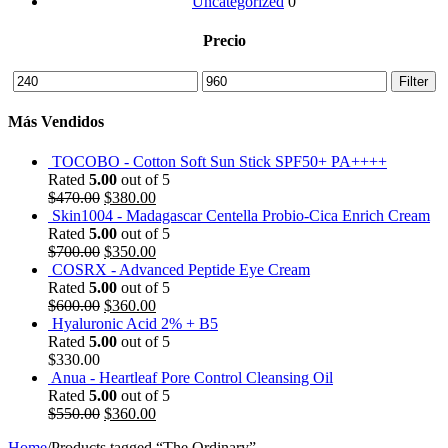
Uncategorized
0
Precio
Min
Max
Filter
price
price
Más Vendidos
TOCOBO - Cotton Soft Sun Stick SPF50+ PA++++
Rated
5.00
out of 5
$
470.00
$
380.00
Skin1004 - Madagascar Centella Probio-Cica Enrich Cream
Rated
5.00
out of 5
$
700.00
$
350.00
COSRX - Advanced Peptide Eye Cream
Rated
5.00
out of 5
$
600.00
$
360.00
Hyaluronic Acid 2% + B5
Rated
5.00
out of 5
$
330.00
Anua - Heartleaf Pore Control Cleansing Oil
Rated
5.00
out of 5
$
550.00
$
360.00
Home
/
Products tagged “The Ordinary”