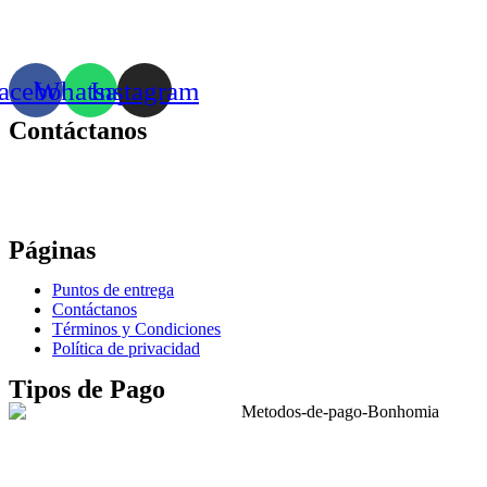
acebook
Whatsapp
Instagram
Contáctanos
Correo:
bonhomia_mask@hotmail.com
WhatsApp: +52 771 351 2050
Páginas
Puntos de entrega
Contáctanos
Términos y Condiciones
Política de privacidad
Tipos de Pago