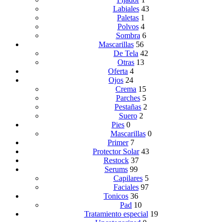
Labiales
43
Paletas
1
Polvos
4
Sombra
6
Mascarillas
56
De Tela
42
Otras
13
Oferta
4
Ojos
24
Crema
15
Parches
5
Pestañas
2
Suero
2
Pies
0
Mascarillas
0
Primer
7
Protector Solar
43
Restock
37
Serums
99
Capilares
5
Faciales
97
Tonicos
36
Pad
10
Tratamiento especial
19