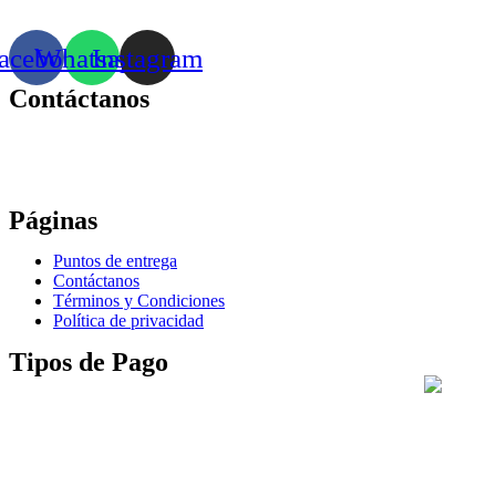
acebook
Whatsapp
Instagram
Contáctanos
Correo:
bonhomia_mask@hotmail.com
WhatsApp: +52 771 351 2050
Páginas
Puntos de entrega
Contáctanos
Términos y Condiciones
Política de privacidad
Tipos de Pago