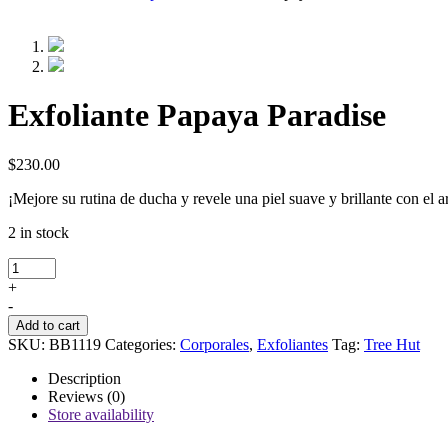
Exfoliante Papaya Paradise
$
230.00
¡Mejore su rutina de ducha y revele una piel suave y brillante con el 
2 in stock
Exfoliante
Papaya
+
Paradise
-
quantity
Add to cart
SKU:
BB1119
Categories:
Corporales
,
Exfoliantes
Tag:
Tree Hut
Description
Reviews (0)
Store availability