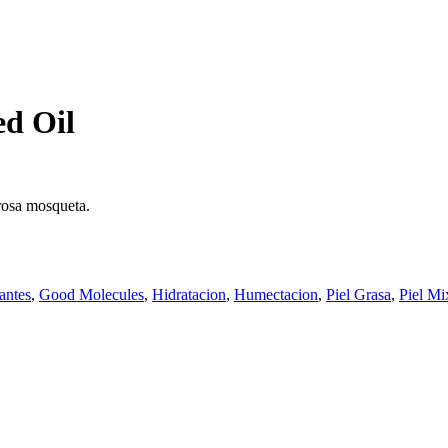
ed Oil
 rosa mosqueta.
antes
,
Good Molecules
,
Hidratacion
,
Humectacion
,
Piel Grasa
,
Piel Mi