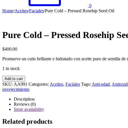
0
Home
/
Aceites
/
Faciales
/
Pure Cold – Pressed Rosehip Seed Oil
Pure Cold – Pressed Rosehip Se
$
400.00
Promueve un cutis brillante e hidratado con aceite puro de semilla de
1 in stock
Pure
Add to cart
Cold
SKU:
AA991
Categories:
Aceites
,
Faciales
Tags:
Anti-edad
,
Antioxid
-
envejecimiento
Pressed
Rosehip
Description
Seed
Reviews (0)
Oil
Store availability
quantity
Related products