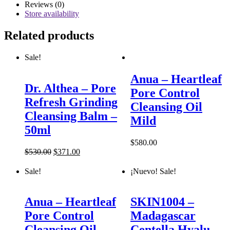
Reviews (0)
Store availability
Related products
Sale!
Anua – Heartleaf
Dr. Althea – Pore
Pore Control
Refresh Grinding
Cleansing Oil
Cleansing Balm –
Mild
50ml
$
580.00
$
530.00
$
371.00
Sale!
¡Nuevo!
Sale!
Anua – Heartleaf
SKIN1004 –
Pore Control
Madagascar
Cleansing Oil
Centella Hyalu-