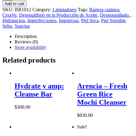
Facial
Add to cart
Cleanser
SKU:
BB1012
Category:
Limpiadores
Tags:
Barrera cutánea
,
quantity
CeraVe
,
Desequilibrio en la Producción de Aceite
,
Desmaquillado.
,
Hidratacion
,
Imperfecciones
,
Impurezas
,
Piel Seca
,
Piel Sensible
,
Sebo
,
Suaviza
Description
Reviews (0)
Store availability
Related products
Hydrate y amp:
Arencia – Fresh
Cleanse Bar
Green Rice
Mochi Cleanser
$
300.00
$
830.00
Sale!