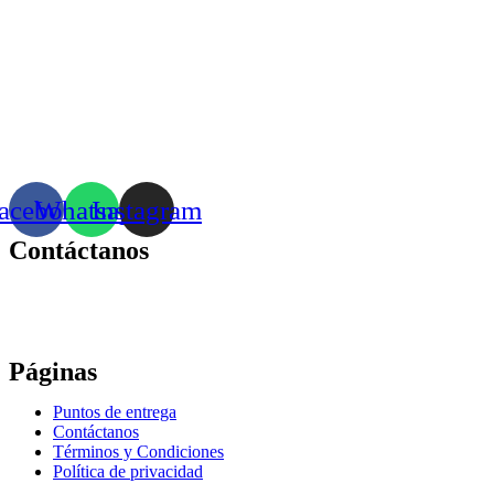
acebook
Whatsapp
Instagram
Contáctanos
Correo:
bonhomia_mask@hotmail.com
WhatsApp: +52 771 351 2050
Páginas
Puntos de entrega
Contáctanos
Términos y Condiciones
Política de privacidad