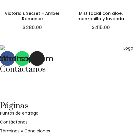
Victoria’s Secret – Amber
Mist facial con aloe,
Romance
manzanilla y lavanda
$
280.00
$
415.00
ebook
Whatsapp
Instagram
Contáctanos
Correo:
bonhomia_mask@hotmail.com
WhatsApp: +52 771 351 2050
Páginas
Puntos de entrega
Contáctanos
Términos y Condiciones