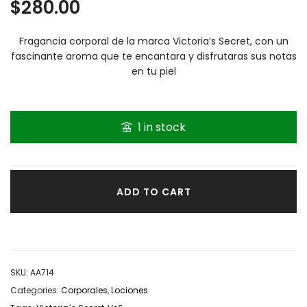
$
280.00
Fragancia corporal de la marca Victoria’s Secret, con un
fascinante aroma que te encantara y disfrutaras sus notas
en tu piel
1 in stock
Victoria’s Secret – Pear Glace quantity
ADD TO CART
SKU:
AA714
Categories:
Corporales
,
Lociones