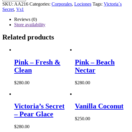
Secret
SKU:
AA216
Categories:
Corporales
,
Lociones
Tags:
Victoria´s
–
Secret
,
Vs1
Stramberries
&
Reviews (0)
Champagne
Store availability
quantity
Related products
Pink – Fresh &
Pink – Beach
Clean
Nectar
$
280.00
$
280.00
Victoria’s Secret
Vanilla Coconut
– Pear Glace
$
250.00
$
280.00