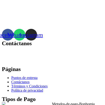
acebook
Whatsapp
Instagram
Contáctanos
Correo:
bonhomia_mask@hotmail.com
WhatsApp: +52 771 351 2050
Páginas
Puntos de entrega
Contáctanos
Términos y Condiciones
Política de privacidad
Tipos de Pago