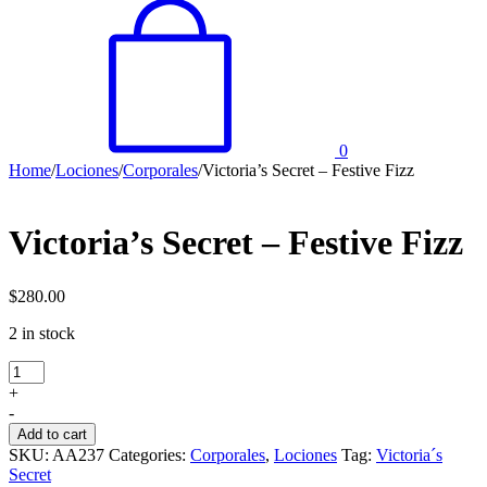
0
Home
/
Lociones
/
Corporales
/
Victoria’s Secret – Festive Fizz
Victoria’s Secret – Festive Fizz
$
280.00
2 in stock
Victoria’s
Secret
+
–
-
Festive
Add to cart
Fizz
SKU:
AA237
Categories:
Corporales
,
Lociones
Tag:
Victoria´s
quantity
Secret