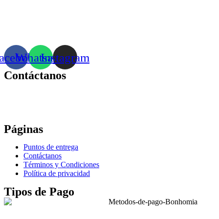
acebook
Whatsapp
Instagram
Contáctanos
Correo:
bonhomia_mask@hotmail.com
WhatsApp: +52 771 351 2050
Páginas
Puntos de entrega
Contáctanos
Términos y Condiciones
Política de privacidad
Tipos de Pago