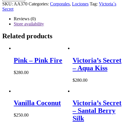
Secret
SKU:
AA370
Categories:
Corporales
,
Lociones
Tag:
Victoria´s
-
Secret
Pomegranate
&
Reviews (0)
Lotus
Store availability
quantity
Related products
Pink – Pink Fire
Victoria’s Secret
– Aqua Kiss
$
280.00
$
280.00
Vanilla Coconut
Victoria’s Secret
– Santal Berry
$
250.00
Silk