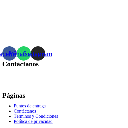
acebook
Whatsapp
Instagram
Contáctanos
Correo:
bonhomia_mask@hotmail.com
WhatsApp: +52 771 351 2050
Páginas
Puntos de entrega
Contáctanos
Términos y Condiciones
Política de privacidad